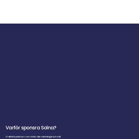
Varför sponsra Solna?
Vi vill hitta partners som delar våra värderingar och mål​.