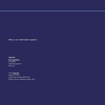
Follow us on social media for updates
Solna VBK
info@solnavbk.se
Solnahallen
Ankdammsgatan 46
17141 Solna
Swish:
1232677144
Plusgiro: 54 14 89-1
Organization number: 815201-3788
National Sports Federation number: 31477