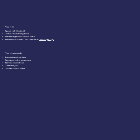
​Vad vi vill:​
Uppnå vårt Elitseriemål
Stötta satsande ungdomar​
Bidra till ungdomars fysiska status​
Bidra till psykisk hälsa genom projektet
”Hela vägen upp”​
Vad vi kan erbjuda:
Exponering och synlighet​
Upplevelser och engagemang​
Nätverk och relationer​
Samhällsnytta​
Skräddarsydda paket​