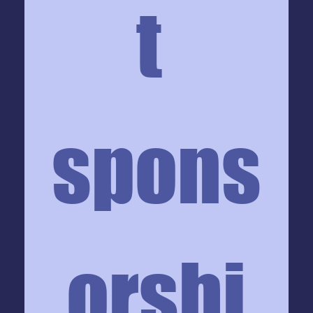
t 
spons
orshi