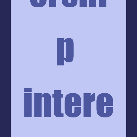
p 
intere